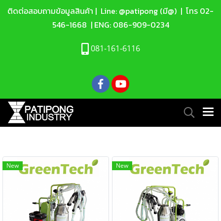
ติดต่อสอบถามข้อมูลสินค้า |
Line: @patipong (มี@)
| โทร
02-
546-1668
| ENG:
086-909-0234
081-161-6116
New
New