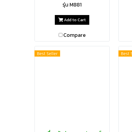
รุ่น M881
Add to Cart
Compare
Best Seller
Best 