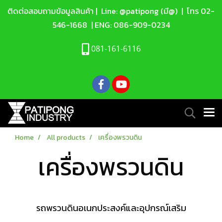
ติดต่อสอบถามข้อมูลสินค้า |
Line: @patipong (มี@)
| โทร
02-
546-1668
| ENG:
086-909-0234
081-161-6116
Home
All products
เครื่องพรวนดิน
เครื่องพรวนดิน
รถพรวนดินอเนกประสงค์และอุปกรณ์เสริม