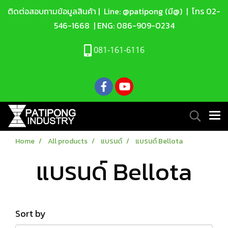
ติดต่อสอบถามข้อมูลสินค้า |
Line: @patipong (มี@)
| โทร
02-
546-1668
| ENG:
086-909-0234
081-161-6116
Home
All products
แบรนด์
แบรนด์ Bellota
แบรนด์ Bellota
Sort by