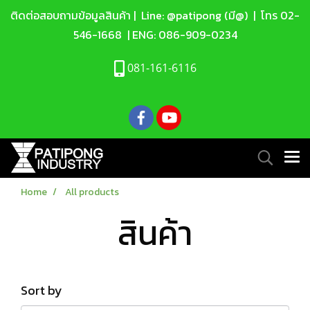
ติดต่อสอบถามข้อมูลสินค้า |
Line: @patipong (มี@)
| โทร
02-
546-1668
| ENG:
086-909-0234
081-161-6116
Home
All products
สินค้า
Sort by