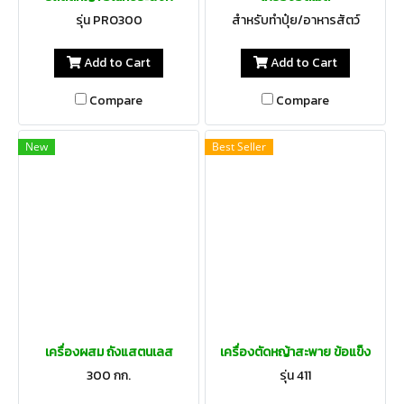
รุ่น PRO300
สำหรับทำปุ๋ย/อาหารสัตว์
Add to Cart
Add to Cart
Compare
Compare
New
Best Seller
เครื่องผสม ถังแสตนเลส
เครื่องตัดหญ้าสะพาย ข้อแข็ง
300 กก.
รุ่น 411