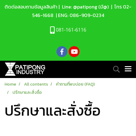
ติดต่อสอบถามข้อมูลสินค้า |
Line: @patipong (มี@)
| โทร
02-
546-1668
| ENG:
086-909-0234
081-161-6116
Home
All contents
คำถามที่พบบ่อย (FAQ)
ปรึกษาและสั่งซื้อ
ปรึกษาและสั่งซื้อ