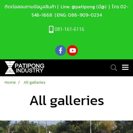
ติดต่อสอบถามข้อมูลสินค้า |
Line: @patipong (มี@)
| โทร
02-
546-1668
| ENG:
086-909-0234
081-161-6116
Home
All galleries
All galleries