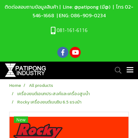
ติดต่อสอบถามข้อมูลสินค้า |
Line: @patipong (มี@)
| โทร
02-
546-1668
| ENG:
086-909-0234
081-161-6116
Home
All products
เครื่องยนต์เอนกประสงค์เเละเครื่องสูบน้ำ
Rocky เครื่องยนต์เบนซิน 6.5 แรงม้า
New