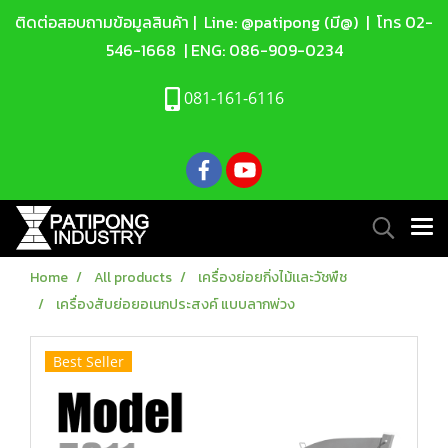
ติดต่อสอบถามข้อมูลสินค้า |
Line: @patipong (มี@)
| โทร
02-
546-1668
| ENG:
086-909-0234
081-161-6116
Home
All products
เครื่องย่อยกิ่งไม้เเละวัชพืช
เครื่องสับย่อยอเนกประสงค์ แบบลากพ่วง
Best Seller