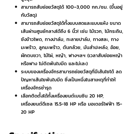
สามารถสับย่อยวัสดุได้ 100–3,000 กก./ชม. (ขึ้นอยู่
กับวัสดุ)
สามารถสับย่อยวัสดุได้ทั้งแบบสดและแบบแห้ง ขนาด
เส้นผ่านศูนย์กลางได้ถึง 6 นิ้ว! เช่น ไม้รวก, ไม้กระถิน,
ซังข้าวโพด, ทางปาล์ม, ทะลายปาล์ม, ทางสละ, ทาง
มะพร้าว, ลูกมะพร้าว, ต้นกล้วย, มันสำปะหลัง, อ้อย,
ผักตบชวา, ไม้ไผ่, หญ้า, ฟางฯลฯ (เวลาสับย่อยหญ้า
หรือฟาง ไม่ติดพันใบมีด และไม่เละ)
ระบบของเครื่องจักรสามารถย่อยวัสดุที่มีเส้นใยได้ ลด
ปัญหาเส้นใยพันใบมีด ซึ่งเป็นหนึ่งในสาเหตุที่ทำให้
เครื่องจักรชำรุด
เลือกติดตั้งได้ทั้งเครื่องยนต์เบนซิน 20 HP,
เครื่องยนต์ดีเซล 15.5-18 HP หรือ มอเตอร์ไฟฟ้า 15-
20 HP