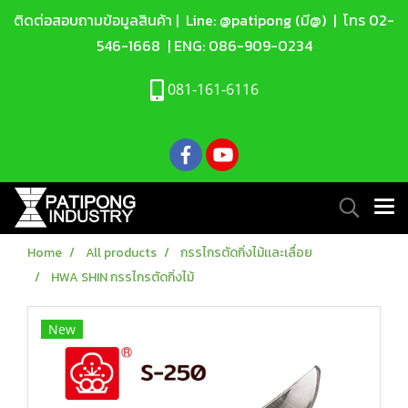
ติดต่อสอบถามข้อมูลสินค้า |
Line: @patipong (มี@)
| โทร
02-
546-1668
| ENG:
086-909-0234
081-161-6116
Home
All products
กรรไกรตัดกิ่งไม้เเละเลื่อย
HWA SHIN กรรไกรตัดกิ่งไม้
New