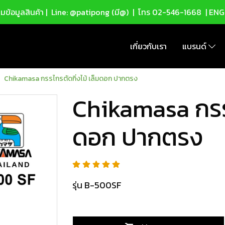
ข้อมูลสินค้า |
Line: @patipong (มี@)
| โทร
02-546-1668
| ENG
เกี่ยวกับเรา
แบรนด์
Chikamasa กรรไกรตัดกิ่งไม้ เล็มดอก ปากตรง
Chikamasa กรรไ
ดอก ปากตรง
รุ่น B-500SF