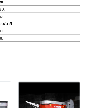
ซม.
ซม.
ม.
อบ/นาที
ม.
มม.