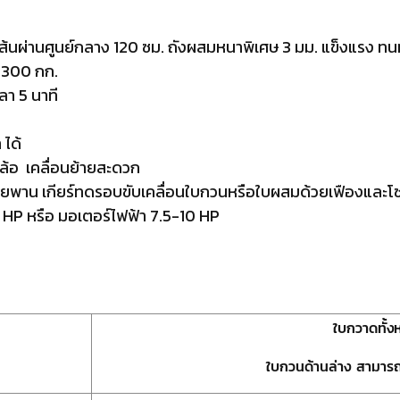
นผ่านศูนย์กลาง 120 ซม. ถังผสมหนาพิเศษ 3 มม. แข็งแรง ทนท
ะ 300 กก.
ลา 5 นาที
 ได้
 ล้อ เคลื่อนย้ายสะดวก
สายพาน เกียร์ทดรอบขับเคลื่อนใบกวนหรือใบผสมด้วยเฟืองและโซ
.5 HP หรือ มอเตอร์ไฟฟ้า 7.5-10 HP
ใบกวาดทั้
ใบกวนด้านล่าง สามารถป