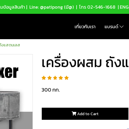
ข้อมูลสินค้า |
Line: @patipong (มี@)
| โทร
02-546-1668
| ENG
เกี่ยวกับเรา
แบรนด์
 ถังแสตนเลส
เครื่องผสม ถั
300 กก.
Add to Cart