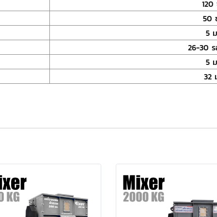
120 
50 
5 ม
26-30 ร
5 ม
32 