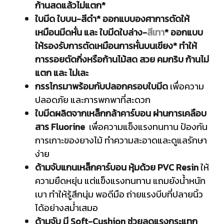
ก้านสดแล้วไม่แตก*
ใบมีด ใบบน-สีดำ* ออกแบบองศาการตัดให้
เหมือนมีดหั่น และ ใบมีดใบล่าง-
สีเทา
* ออกแบบ
ให้รองรับการตัดเหมือนการหั่นบนเขียง* ทำให้
การรอยตัดกิ่งหรือก้านไม้สด สวย คมกริบ ก้านไม่
แตก และ ไม่เละ
กรรไกรมาพร้อมกับปลอกครอบใบมีด
เพื่อความ
ปลอดภัย และการพกพาที่สะดวก
ใบมีดผลิตจากเหล็กกล้าคาร์บอน ผ่านการเคลือบ
สาร Fluorine
เพื่อความแข็งแรงทนทาน ป้องกัน
การเกาะของยางไม้ ทำความสะอาดและดูแลรักษา
ง่าย
ด้ามจับแกนเหล็กคาร์บอน หุ้มด้วย PVC Resin
ให้
ความยืดหยุ่น แต่แข็งแรงทนทาน แถมยังน้ำหนัก
เบา ทำให้รู้สึกนุ่ม พอดีมือ ถ่ายแรงบีบที่ปลายนิ้ว
ได้อย่างสม่ำเสมอ
ด้ามจับ มี Soft-Cushion ช่วยลดแรงกระแทก