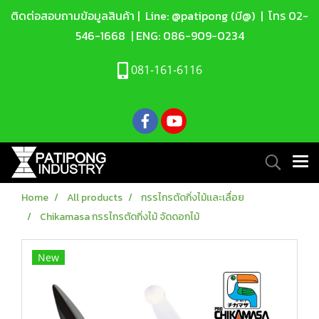
ติดต่อสอบถามข้อมูลสินค้า |
Line: @patipong (มี@)
| โทร
02-
546-1668
| ENG:
086-909-0234
081-161-6116
Home
All products
กรรไกรตัดกิ่งไม้เเละเลื่อย
Chikamasa กรรไกรตัดกิ่งไม้ จัดดอกไม้
New