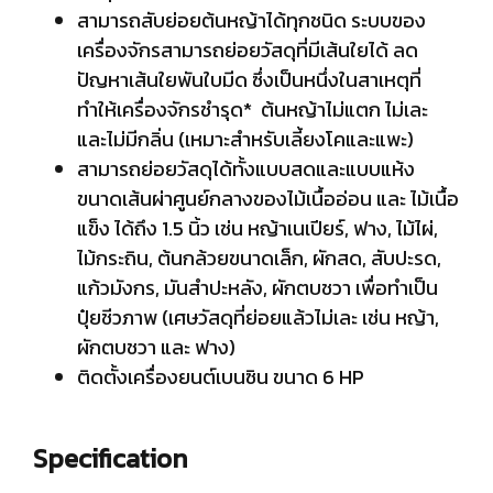
สามารถสับย่อยต้นหญ้าได้ทุกชนิด ระบบของ
เครื่องจักรสามารถย่อยวัสดุที่มีเส้นใยได้ ลด
ปัญหาเส้นใยพันใบมีด ซึ่งเป็นหนึ่งในสาเหตุที่
ทำให้เครื่องจักรชำรุด* ต้นหญ้าไม่แตก ไม่เละ
และไม่มีกลิ่น (เหมาะสำหรับเลี้ยงโคและแพะ)
สามารถย่อยวัสดุได้ทั้งแบบสดและแบบแห้ง
ขนาดเส้นผ่าศูนย์กลางของไม้เนื้ออ่อน และ ไม้เนื้อ
แข็ง ได้ถึง 1.5 นิ้ว เช่น หญ้าเนเปียร์, ฟาง, ไม้ไผ่,
ไม้กระถิน, ต้นกล้วยขนาดเล็ก, ผักสด, สับปะรด,
แก้วมังกร, มันสำปะหลัง, ผักตบชวา เพื่อทำเป็น
ปุ๋ยชีวภาพ (เศษวัสดุที่ย่อยแล้วไม่เละ เช่น หญ้า,
ผักตบชวา และ ฟาง)
ติดตั้งเครื่องยนต์เบนซิน ขนาด 6 HP
Specification