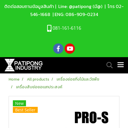
ติดต่อสอบถามข้อมูลสินค้า |
Line: @patipong (มี@)
| โทร
02-
546-1668
| ENG:
086-909-0234
081-161-6116
Home
All products
เครื่องย่อยกิ่งไม้เเละวัชพืช
เครื่องสับย่อยอเนกประสงค์
New
Best Seller