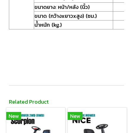
ขนาดยาง: หน้า/หลัง (นิ้ว)
ขนาด (กว้างxยาวxสูง) (ซม.)
น้ำหนัก (kg.)
Related Product
New
New