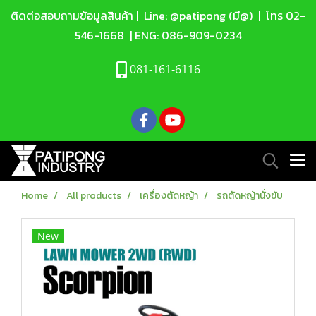
ติดต่อสอบถามข้อมูลสินค้า |
Line: @patipong (มี@)
| โทร
02-
546-1668
| ENG:
086-909-0234
081-161-6116
Home
All products
เครื่องตัดหญ้า
รถตัดหญ้านั่งขับ
New