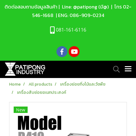
ติดต่อสอบถามข้อมูลสินค้า |
Line: @patipong (มี@)
| โทร
02-
546-1668
| ENG:
086-909-0234
081-161-6116
Home
All products
เครื่องย่อยกิ่งไม้เเละวัชพืช
เครื่องสับย่อยอเนกประสงค์
New