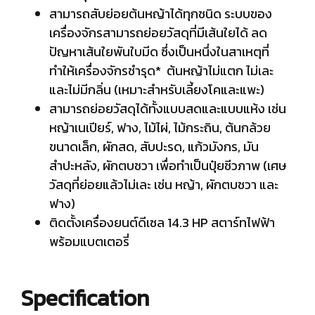
สามารถสับย่อยต้นหญ้าได้ทุกชนิด ระบบของ
เครื่องจักรสามารถย่อยวัสดุที่มีเส้นใยได้ ลด
ปัญหาเส้นใยพันใบมีด ซึ่งเป็นหนึ่งในสาเหตุที่
ทำให้เครื่องจักรชำรุด* ต้นหญ้าไม่แตก ไม่เละ
และไม่มีกลิ่น (เหมาะสำหรับเลี้ยงโคและแพะ)
สามารถย่อยวัสดุได้ทั้งแบบสดและแบบแห้ง เช่น
หญ้าเนเปียร์, ฟาง, ไม้ไผ่, ไม้กระถิน, ต้นกล้วย
ขนาดเล็ก, ผักสด, สับปะรด, แก้วมังกร, มัน
สำปะหลัง, ผักตบชวา เพื่อทำเป็นปุ๋ยชีวภาพ (เศษ
วัสดุที่ย่อยแล้วไม่เละ เช่น หญ้า, ผักตบชวา และ
ฟาง)
ติดตั้งเครื่องยนต์ดีเซล 14.3 HP สตาร์ทไฟฟ้า
พร้อมแบตเตอรี่
Specification