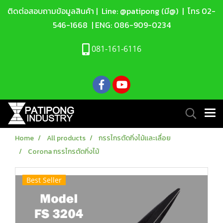
ติดต่อสอบถามข้อมูลสินค้า |
Line: @patipong (มี@)
| โทร
02-
546-1668
| ENG:
086-909-0234
081-161-6116
Home
All products
กรรไกรตัดกิ่งไม้เเละเลื่อย
Corona กรรไกรตัดกิ่งไม้
Best Seller