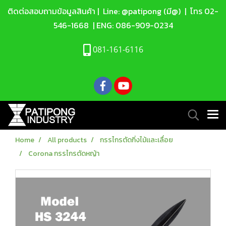
ติดต่อสอบถามข้อมูลสินค้า |
Line: @patipong (มี@)
| โทร
02-
546-1668
| ENG:
086-909-0234
081-161-6116
Home
All products
กรรไกรตัดกิ่งไม้เเละเลื่อย
Corona กรรไกรตัดหญ้า