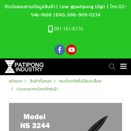
ติดต่อสอบถามข้อมูลสินค้า |
Line: @patipong (มี@)
| โทร
02-
546-1668
| ENG:
086-909-0234
081-161-6116
หน้าแรก
สินค้าทั้งหมด
กรรไกรตัดกิ่งไม้เเละเลื่อย
Corona กรรไกรตัดหญ้า