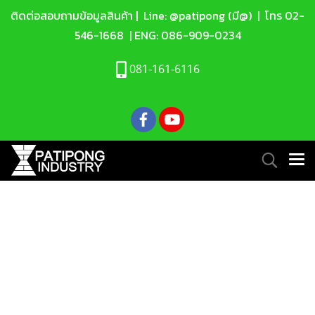
ติดต่อสอบถามข้อมูลสินค้า |
Line: @patipong (มี@)
| โทร
02-
546-1668
| ENG:
086-909-0234
081-161-6116