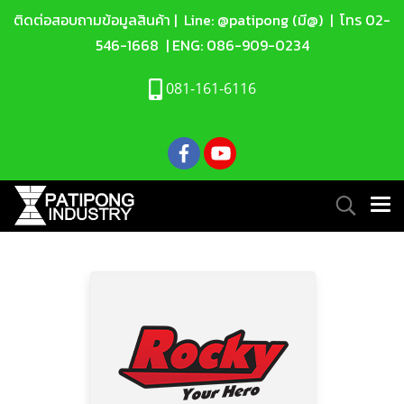
ติดต่อสอบถามข้อมูลสินค้า |
Line: @patipong (มี@)
| โทร
02-
546-1668
| ENG:
086-909-0234
081-161-6116