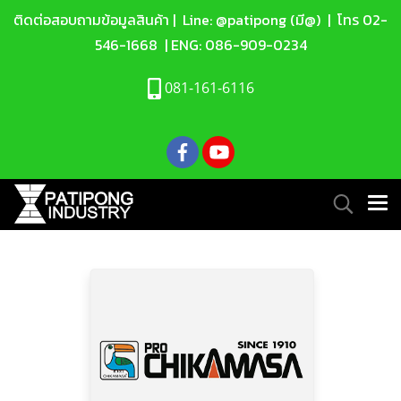
ติดต่อสอบถามข้อมูลสินค้า |
Line: @patipong (มี@)
| โทร
02-
546-1668
| ENG:
086-909-0234
081-161-6116