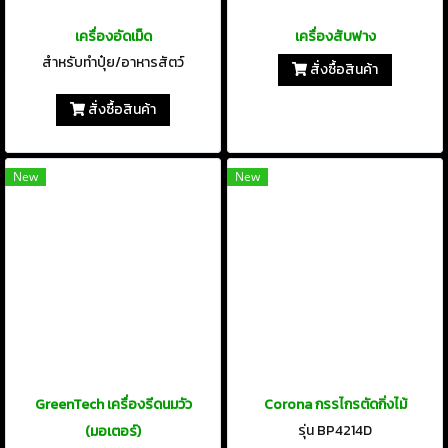
เครื่องอัดเม็ด
เครื่องสับฟาง
สำหรับทำปุ๋ย/อาหารสัตว์
สั่งซื้อสินค้า
สั่งซื้อสินค้า
New
New
GreenTech เครื่องรีดนมวัว
Corona กรรไกรตัดกิ่งไม้
รุ่น BP4214D
(มอเตอร์)