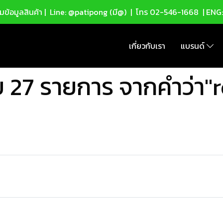
ข้อมูลสินค้า |
Line: @patipong (มี@)
| โทร
02-546-1668
| ENG
เกี่ยวกับเรา
แบรนด์
 27 รายการ จากคำว่า"