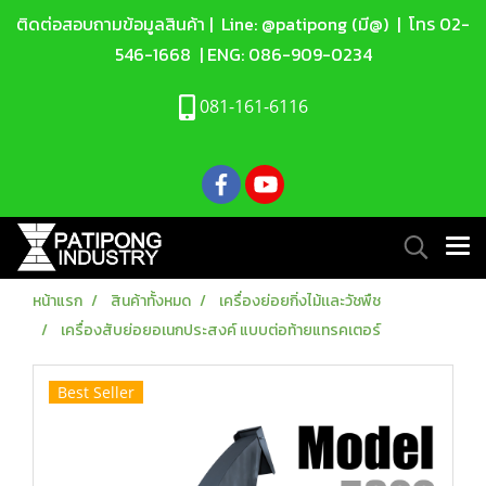
ติดต่อสอบถามข้อมูลสินค้า |
Line: @patipong (มี@)
| โทร
02-
546-1668
| ENG:
086-909-0234
081-161-6116
หน้าแรก
สินค้าทั้งหมด
เครื่องย่อยกิ่งไม้เเละวัชพืช
เครื่องสับย่อยอเนกประสงค์ แบบต่อท้ายแทรคเตอร์
Best Seller