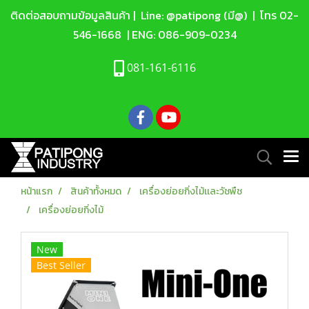
ติดต่อสอบถามข้อมูลสินค้า |
Line: @patipong (มี@)
| โทร
02-
546-1668
| ENG:
086-909-0234
081-161-6116
หน้าแรก
สินค้าทั้งหมด
เครื่องย่อยกิ่งไม้เเละวัชพืช
เครื่องย่อยกิ่งไม้
New
Best Seller