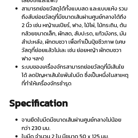
เลี้ยงโคและแพะ)
สามารถย่อยวัสดุได้ทั้งแบบสด และแบบแห้ง รวม
ถึงสับย่อยวัสดุที่มีขนาดเส้นผ่านศูนย์กลางได้ถึง
2 นิ้ว เช่น หญ้าเนเปียร์, ฟาง, ไม้ไผ่, ไม้กระถิน, ต้น
กล้วยขนาดเล็ก, ผักสด, สับปะรด, แก้วมังกร, มัน
สำปะหลัง, ผักตบชวา เพื่อทำเป็นปุ๋ยชีวภาพ (เศษ
วัสดุที่ย่อยแล้วไม่เละ เช่น ย่อยหญ้า ผักตบชวา
ฟาง ฯลฯ)
ระบบของเครื่องจักรสามารถย่อยวัสดุที่มีเส้นใย
ได้ ลดปัญหาเส้นใยพันใบมีด ซึ่งเป็นหนึ่งในสาเหตุ
ที่ทำให้เครื่องจักรชำรุด
Specification
จานยึดใบมีดมีขนาดเส้นผ่านศูนย์กลางไม่น้อย
กว่า 230 มม.
ใบมีด จำนวน 2 ใบ มีขนาด 50 x 125 มม.