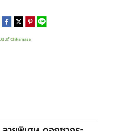
e
บรนด์ Chikamasa
 ลายพิเศษ ดอกซากุระ