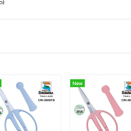
ด)
New