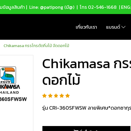
ข้อมูลสินค้า |
Line: @patipong (มี@)
| โทร
02-546-1668
| ENG
เกี่ยวกับเรา
แบรนด์
Chikamasa กรรไกรตัดกิ่งไม้ จัดดอกไม้
Chikamasa กรรไ
ดอกไม้
รุ่น CRI-360SFWSW ลายพิเศษ*ดอกซากุร