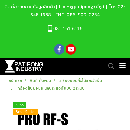
ติดต่อสอบถามข้อมูลสินค้า |
Line: @patipong (มี@)
| โทร
02-
546-1668
| ENG:
086-909-0234
081-161-6116
หน้าแรก
สินค้าทั้งหมด
เครื่องย่อยกิ่งไม้เเละวัชพืช
เครื่องสับย่อยอเนกประสงค์ แบบ 2 ระบบ
New
Best Seller