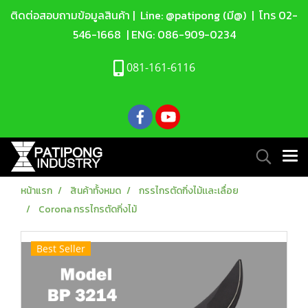
ติดต่อสอบถามข้อมูลสินค้า |
Line: @patipong (มี@)
| โทร
02-
546-1668
| ENG:
086-909-0234
081-161-6116
หน้าแรก
สินค้าทั้งหมด
กรรไกรตัดกิ่งไม้เเละเลื่อย
Corona กรรไกรตัดกิ่งไม้
Best Seller