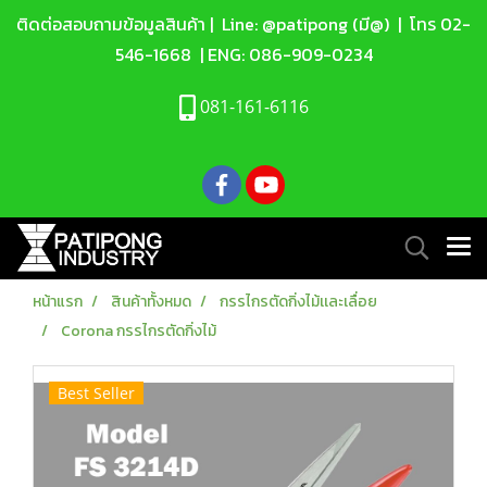
ติดต่อสอบถามข้อมูลสินค้า |
Line: @patipong (มี@)
| โทร
02-
546-1668
| ENG:
086-909-0234
081-161-6116
หน้าแรก
สินค้าทั้งหมด
กรรไกรตัดกิ่งไม้เเละเลื่อย
Corona กรรไกรตัดกิ่งไม้
Best Seller