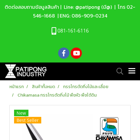
ติดต่อสอบถามข้อมูลสินค้า |
Line: @patipong (มี@)
| โทร
02-
546-1668
| ENG:
086-909-0234
081-161-6116
หน้าแรก
สินค้าทั้งหมด
กรรไกรตัดกิ่งไม้เเละเลื่อย
Chikamasa กรรไกรตัดกิ่งไม้ พืชหัว พืชใต้ดิน
New
Best Seller