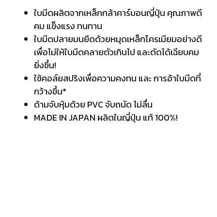
ใบมีดผลิตจากเหล็กกล้าคาร์บอนญี่ปุ่น คุณภาพดี
คม แข็งแรง ทนทาน
ใบมีดปลายมนยึดด้วยหมุดเหล็กโครเมียมอย่างดี
เพื่อไม่ให้ใบมีดคลายตัวเกินไป และตัดได้เฉียบคม
ยิ่งขึ้น!
ใช้คอล์ยสปริงเพื่อความคงทน และ การอ้าใบมีดที่
กว้างขึ้น*
ด้ามจับหุ้มด้วย PVC จับถนัด ไม่ลื่น
MADE IN JAPAN ผลิตในญี่ปุ่น แท้ 100%!