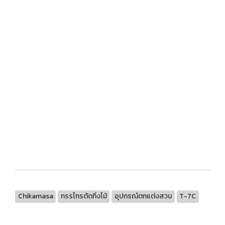
Chikamasa
กรรไกรตัดกิ่งไม้
อุปกรณ์ตกแต่งสวน
T-7C