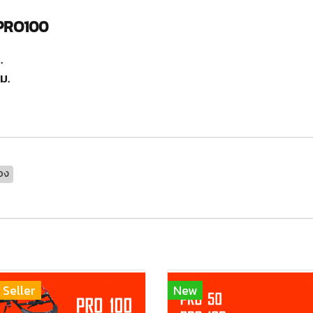
 PRO100
.
ม.
อง
 Seller
New