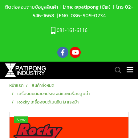
ติดต่อสอบถามข้อมูลสินค้า |
Line: @patipong (มี@)
| โทร
02-
546-1668
| ENG:
086-909-0234
081-161-6116
หน้าแรก
สินค้าทั้งหมด
เครื่องยนต์เอนกประสงค์เเละเครื่องสูบน้ำ
Rocky เครื่องยนต์เบนซิน 13 แรงม้า
New