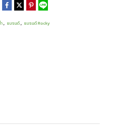
e
,
,
้ำ
แบรนด์
แบรนด์ Rocky